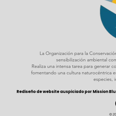
La Organización para la Conservació
sensibilización ambiental c
Realiza una intensa tarea para generar c
fomentando una cultura naturocéntrica em
especies, 
Rediseño de website auspiciado por Mission Blu
© 20