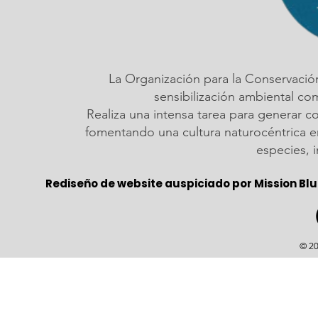
La Organización para la Conservació
sensibilización ambiental c
Realiza una intensa tarea para generar c
fomentando una cultura naturocéntrica em
especies, 
Rediseño de website auspiciado por Mission Blu
© 20