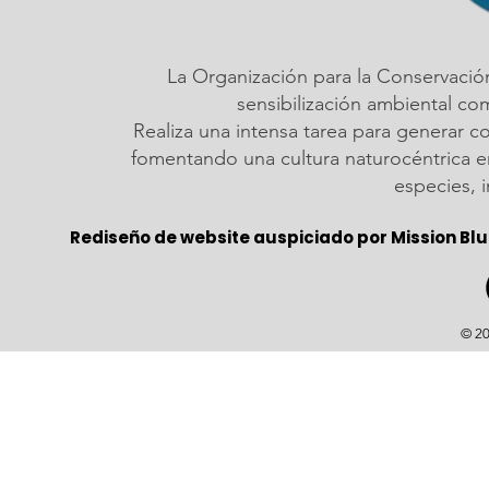
La Organización para la Conservació
sensibilización ambiental c
Realiza una intensa tarea para generar c
fomentando una cultura naturocéntrica em
especies, 
Rediseño de website auspiciado por Mission Blu
© 20