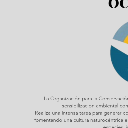
La Organización para la Conservació
sensibilización ambiental c
Realiza una intensa tarea para generar c
fomentando una cultura naturocéntrica em
especies, 