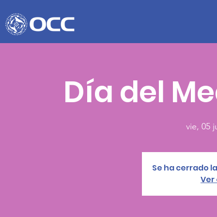
Día del M
vie, 05 j
Se ha cerrado la
Ver