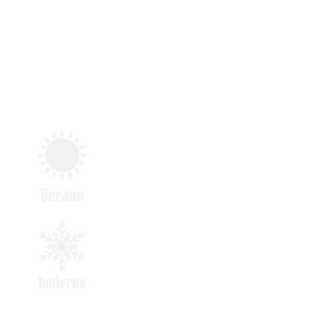
Santuario de Ballenas y
Delfines
Presencia Migratoria/Estacional
Migran hacia áreas de alimentaci
en aguas frías y lejanas a la costa
Migran hacia zonas de
reproducción en aguas templada
y costeras