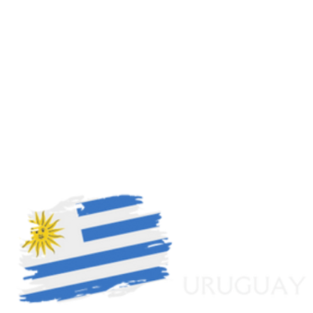
¿Dónde
vive?