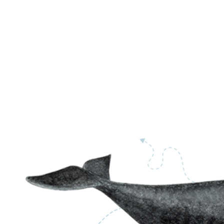
Dos espiráculo
ubicados en la pa
superior del cráne
Sin aleta dorsal
Color
gris