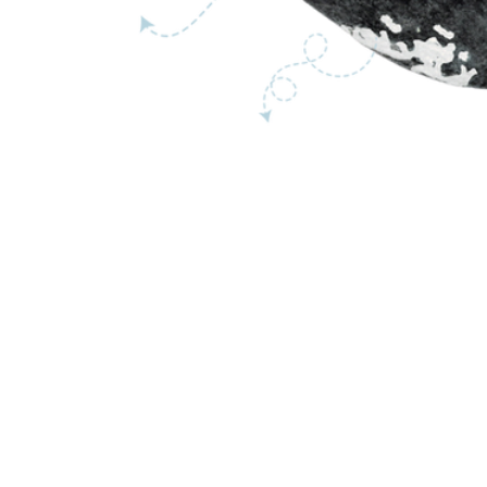
oscuro
Mancha blanca
en el vientre
Longitud
13 -16 metros