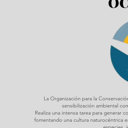
La Organización para la Conservació
sensibilización ambiental c
Realiza una intensa tarea para generar c
fomentando una cultura naturocéntrica em
especies, 