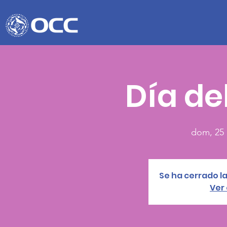
Día de
dom, 25 
Se ha cerrado la
Ver