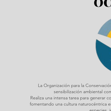
La Organización para la Conservació
sensibilización ambiental c
Realiza una intensa tarea para generar c
fomentando una cultura naturocéntrica em
especies, 