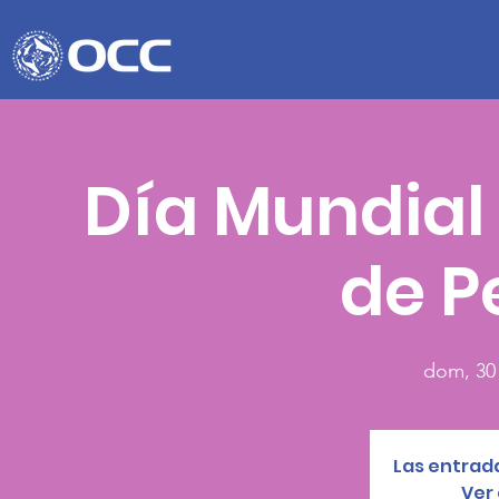
Día Mundial 
de P
dom, 30 
Las entrada
Ver