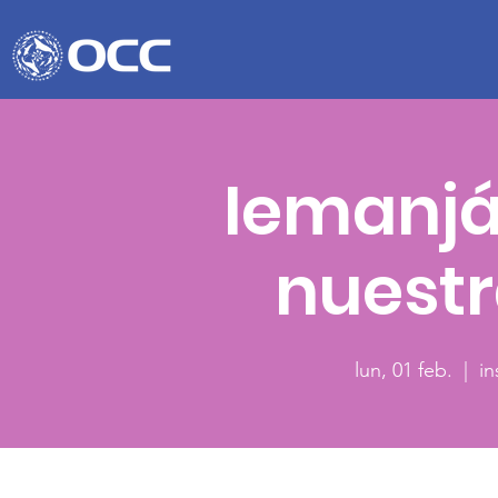
Iemanjá
nuestr
lun, 01 feb.
  |  
i