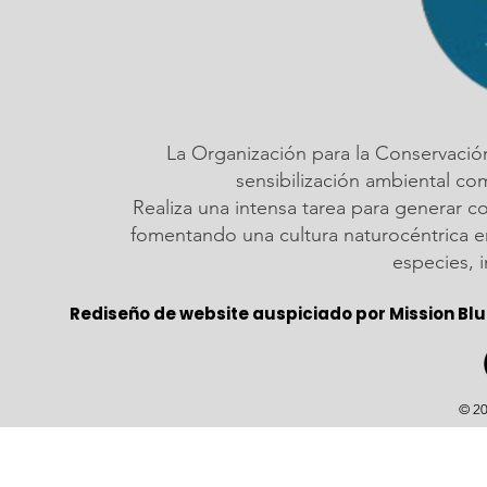
La Organización para la Conservació
sensibilización ambiental c
Realiza una intensa tarea para generar c
fomentando una cultura naturocéntrica em
especies, 
Rediseño de website auspiciado por Mission Blu
© 20